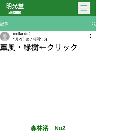
明光堂
MEIKODO
記事
meiko-do4
5月2日
読了時間: 1分
薫風・緑樹←クリック
森林浴　No2