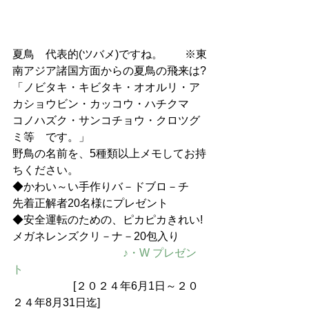
夏鳥　代表的(ツバメ)ですね。　　※東
南アジア諸国方面からの夏鳥の飛来は?
「ノビタキ・キビタキ・オオルリ・ア
カショウビン・カッコウ・ハチクマ
コノハズク・サンコチョウ・クロツグ
ミ等　です。」
野鳥の名前を、5
種類以上メモしてお持
ちください。
◆かわい～い手作りバ－ドブロ－チ　
先着正解者20名様にプレゼント
◆安全運転のための、ピカピカきれい!
メガネレンズクリ－ナ－20包入り
　　　　　　　　　　♪・W プレゼン
ト
　　　          [２０２４年6月1日～２０
２４年8月31日迄]