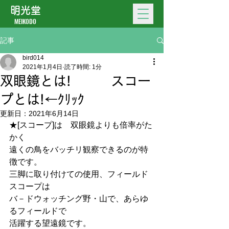
明光堂
MEIKODO
記事
bird014
2021年1月4日
読了時間: 1分
双眼鏡とは! スコー
プとは!←ｸﾘｯｸ
更新日：
2021年6月14日
★[スコープ]は　双眼鏡よりも倍率がた
かく
遠くの鳥をバッチリ観察できるのが特
徴です。
三脚に取り付けての使用、フィールド
スコープは
バ－ドウォッチング野・山で、あらゆ
るフィールドで
活躍する望遠鏡です。