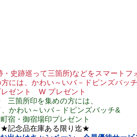
跡・史跡巡って三箇所)などをスマートフ
の方には、かわい～いバ－ドピンズバッ
レゼント　W プレゼント
場　三箇所印を集めの方には、
て、かわい～いバ－ドピンズバッチ&
新町宿・御宿場印プレゼント
　★記念品在庫ある限り迄★