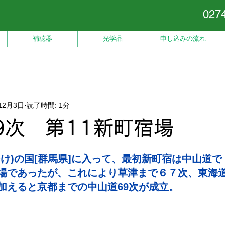
027
補聴器
光学品
申し込みの流れ
12月3日
読了時間: 1分
9次 第11新町宿場
け)の国[群馬県]に入って、最初新町宿は中山道で
場であったが、これにより草津まで６７次、東海
加えると京都までの中山道69次が成立。