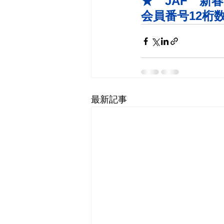
★　JAF　新
会員番号12桁
最新記事