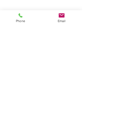
Phone
Email
コメント
夏の県民交通安
夏 本番! ←クリック
コメントを追加…