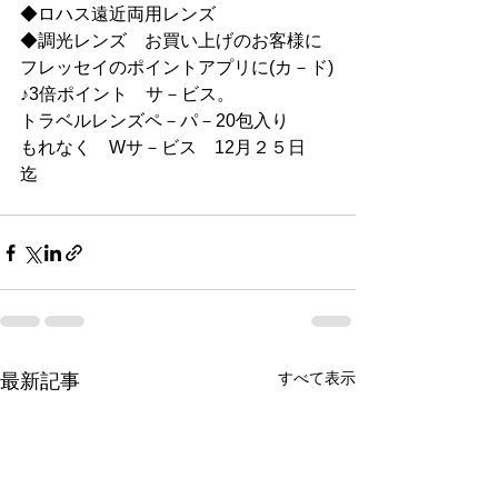
◆ロハス遠近両用レンズ
◆調光レンズ　お買い上げのお客様に
フレッセイのポイントアプリに(カ－ド)
♪3倍ポイント　サ－ビス。
トラベルレンズペ－パ－20包入り
もれなく　Wサ－ビス　12月２５日
迄　
すべて表示
最新記事