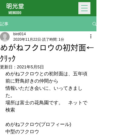
明光堂
MEIKODO
記事
bird014
2020年11月22日
読了時間: 1分
めがねフクロウの初対面←
ｸﾘｯｸ
更新日：
2021年5月5日
めがねフクロウとの初対面は、五年頃
前に野鳥好きの仲間から
情報いただき会いに、いってきまし
た。
場所は富士の花鳥園です。　ネットで
検索
めがねフクロウ(プロフィール)
中型のフクロウ